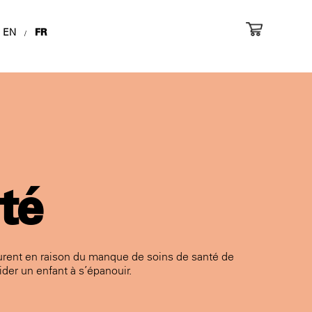
EN
FR
/
té
urent en raison du manque de soins de santé de
aider un enfant à s’épanouir.