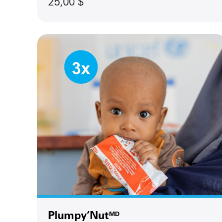
25,00 $
Plumpy’Nut
MD