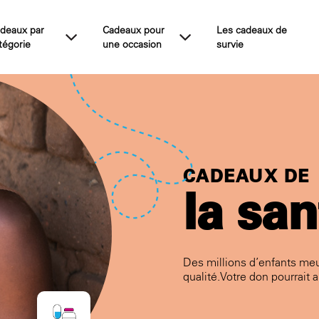
deaux par
Cadeaux pour
Les cadeaux de
tégorie
une occasion
survie
CADEAUX DE
la san
Des millions d’enfants me
qualité. Votre don pourrait 